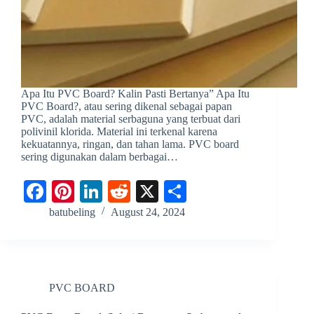
Apa Itu PVC Board? Kalin Pasti Bertanya” Apa Itu
PVC Board?, atau sering dikenal sebagai papan
PVC, adalah material serbaguna yang terbuat dari
polivinil klorida. Material ini terkenal karena
kekuatannya, ringan, dan tahan lama. PVC board
sering digunakan dalam berbagai…
Fa
Pi
Li
R
X
S
ce
nt
nk
ed
ha
batubeling
August 24, 2024
bo
er
ed
di
re
ok
es
In
t
t
PVC BOARD