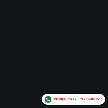
BATUBELING 1 ( +6282132460155 )