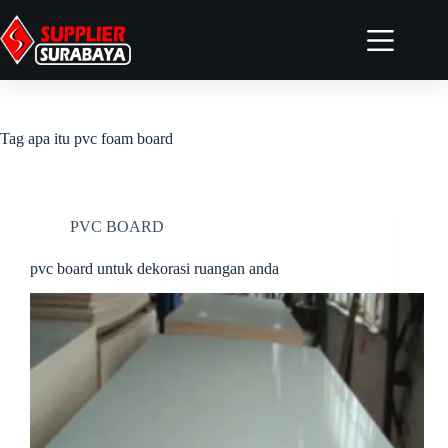
Home
Tentang
Tag
apa itu pvc foam board
Produk
Artikel
Kontak
PVC BOARD
Elementor #4958
pvc board untuk dekorasi ruangan anda