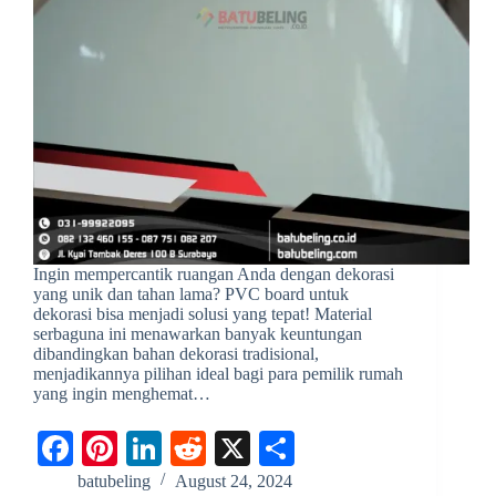
Ingin mempercantik ruangan Anda dengan dekorasi
yang unik dan tahan lama? PVC board untuk
dekorasi bisa menjadi solusi yang tepat! Material
serbaguna ini menawarkan banyak keuntungan
dibandingkan bahan dekorasi tradisional,
menjadikannya pilihan ideal bagi para pemilik rumah
yang ingin menghemat…
Fa
Pi
Li
R
X
S
ce
nt
nk
ed
ha
batubeling
August 24, 2024