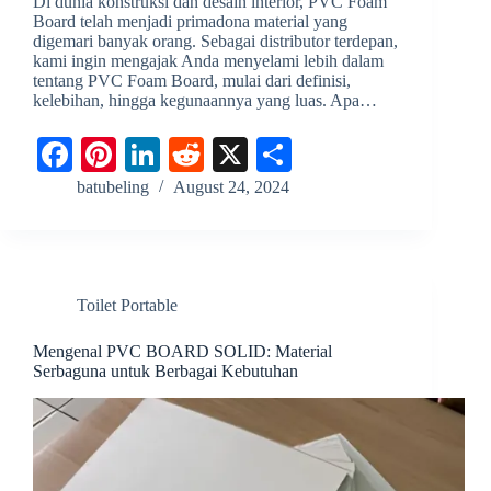
Di dunia konstruksi dan desain interior, PVC Foam
Board telah menjadi primadona material yang
digemari banyak orang. Sebagai distributor terdepan,
kami ingin mengajak Anda menyelami lebih dalam
tentang PVC Foam Board, mulai dari definisi,
kelebihan, hingga kegunaannya yang luas. Apa…
Fa
Pi
Li
R
X
S
ce
nt
nk
ed
ha
batubeling
August 24, 2024
bo
er
ed
di
re
ok
es
In
t
t
Toilet Portable
Mengenal PVC BOARD SOLID: Material
Serbaguna untuk Berbagai Kebutuhan