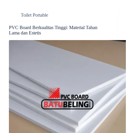
ok
es
In
t
t
Toilet Portable
PVC Board Berkualitas Tinggi: Material Tahan
Lama dan Estetis