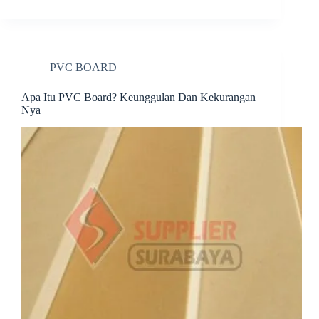
bo
er
ed
di
re
ok
es
In
t
t
PVC BOARD
Apa Itu PVC Board? Keunggulan Dan Kekurangan
Nya