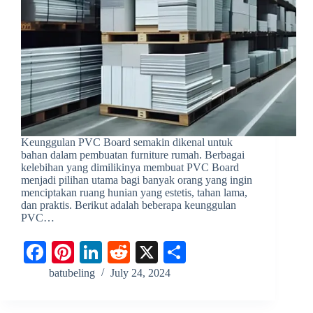
Keunggulan PVC Board semakin dikenal untuk
bahan dalam pembuatan furniture rumah. Berbagai
kelebihan yang dimilikinya membuat PVC Board
menjadi pilihan utama bagi banyak orang yang ingin
menciptakan ruang hunian yang estetis, tahan lama,
dan praktis. Berikut adalah beberapa keunggulan
PVC…
Fa
Pi
Li
R
X
S
ce
nt
nk
ed
ha
batubeling
July 24, 2024
bo
er
ed
di
re