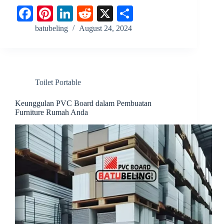
Fa
Pi
Li
R
X
S
ce
nt
nk
ed
ha
batubeling
August 24, 2024
bo
er
ed
di
re
ok
es
In
t
t
Toilet Portable
Keunggulan PVC Board dalam Pembuatan
Furniture Rumah Anda