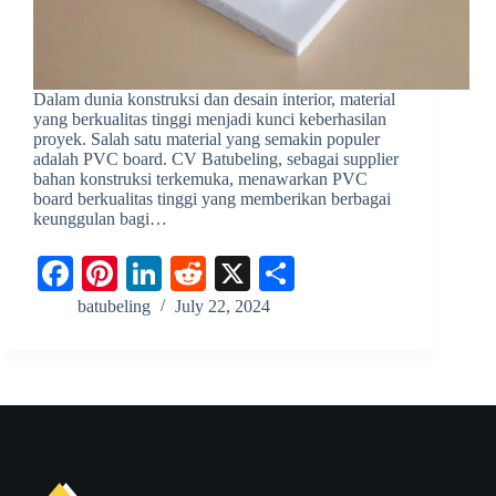
Dalam dunia konstruksi dan desain interior, material
yang berkualitas tinggi menjadi kunci keberhasilan
proyek. Salah satu material yang semakin populer
adalah PVC board. CV Batubeling, sebagai supplier
bahan konstruksi terkemuka, menawarkan PVC
board berkualitas tinggi yang memberikan berbagai
keunggulan bagi…
Fa
Pi
Li
R
X
S
ce
nt
nk
ed
ha
batubeling
July 22, 2024
bo
er
ed
di
re
ok
es
In
t
t