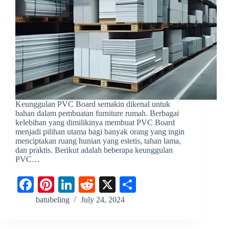
Keunggulan PVC Board semakin dikenal untuk
bahan dalam pembuatan furniture rumah. Berbagai
kelebihan yang dimilikinya membuat PVC Board
menjadi pilihan utama bagi banyak orang yang ingin
menciptakan ruang hunian yang estetis, tahan lama,
dan praktis. Berikut adalah beberapa keunggulan
PVC…
Fa
Pi
Li
R
X
S
ce
nt
nk
ed
ha
batubeling
July 24, 2024
bo
er
ed
di
re