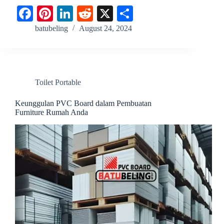
Fa
Pi
Li
R
X
S
ce
nt
nk
ed
ha
batubeling
August 24, 2024
bo
er
ed
di
re
ok
es
In
t
t
Toilet Portable
Keunggulan PVC Board dalam Pembuatan
Furniture Rumah Anda