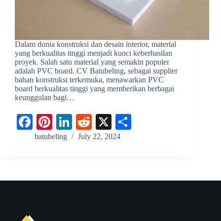
Dalam dunia konstruksi dan desain interior, material
yang berkualitas tinggi menjadi kunci keberhasilan
proyek. Salah satu material yang semakin populer
adalah PVC board. CV Batubeling, sebagai supplier
bahan konstruksi terkemuka, menawarkan PVC
board berkualitas tinggi yang memberikan berbagai
keunggulan bagi…
Fa
Pi
Li
R
X
S
ce
nt
nk
ed
ha
batubeling
July 22, 2024
bo
er
ed
di
re
ok
es
In
t
t