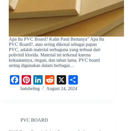
Apa Itu PVC Board? Kalin Pasti Bertanya” Apa Itu
PVC Board?, atau sering dikenal sebagai papan
PVC, adalah material serbaguna yang terbuat dari
polivinil klorida. Material ini terkenal karena
kekuatannya, ringan, dan tahan lama. PVC board
sering digunakan dalam berbagai…
Fa
Pi
Li
R
X
S
ce
nt
nk
ed
ha
batubeling
August 24, 2024
bo
er
ed
di
re
ok
es
In
t
t
PVC BOARD