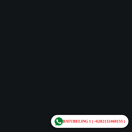
BATUBELING 1 ( +6282132460155 )