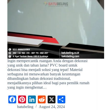
Ingin mempercantik ruangan Anda dengan dekorasi
yang unik dan tahan lama? PVC board untuk
dekorasi bisa menjadi solusi yang tepat! Material
serbaguna ini menawarkan banyak keuntungan
dibandingkan bahan dekorasi tradisional,
menjadikannya pilihan ideal bagi para pemilik rumah
yang ingin menghemat…
Fa
Pi
Li
R
X
S
ce
nt
nk
ed
ha
batubeling
August 24, 2024