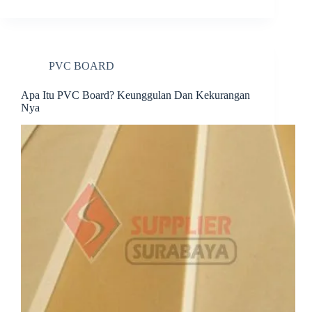
bo
er
ed
di
re
ok
es
In
t
t
PVC BOARD
Apa Itu PVC Board? Keunggulan Dan Kekurangan
Nya