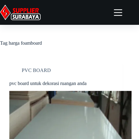
Home
Tentang
Tag
harga foamboard
Produk
Artikel
Kontak
PVC BOARD
Elementor #4958
pvc board untuk dekorasi ruangan anda