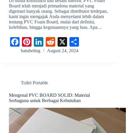
Di dunia konstruksi dan desain interior, PVC Foam
Board telah menjadi primadona material yang
digemari banyak orang. Sebagai distributor terdepan,
kami ingin mengajak Anda menyelami lebih dalam
tentang PVC Foam Board, mulai dari definisi,
kelebihan, hingga kegunaannya yang luas. Apa…
Fa
Pi
Li
R
X
S
ce
nt
nk
ed
ha
batubeling
August 24, 2024
bo
er
ed
di
re
ok
es
In
t
t
Toilet Portable
Mengenal PVC BOARD SOLID: Material
Serbaguna untuk Berbagai Kebutuhan