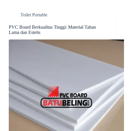
ok
es
In
t
t
Toilet Portable
PVC Board Berkualitas Tinggi: Material Tahan
Lama dan Estetis