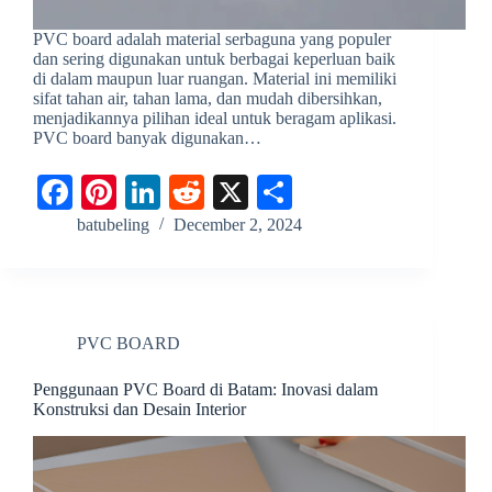
PVC board adalah material serbaguna yang populer
dan sering digunakan untuk berbagai keperluan baik
di dalam maupun luar ruangan. Material ini memiliki
sifat tahan air, tahan lama, dan mudah dibersihkan,
menjadikannya pilihan ideal untuk beragam aplikasi.
PVC board banyak digunakan…
Fa
Pi
Li
R
X
S
ce
nt
nk
ed
ha
batubeling
December 2, 2024
bo
er
ed
di
re
ok
es
In
t
t
PVC BOARD
Penggunaan PVC Board di Batam: Inovasi dalam
Konstruksi dan Desain Interior