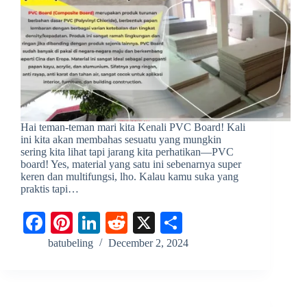
Hai teman-teman mari kita Kenali PVC Board! Kali
ini kita akan membahas sesuatu yang mungkin
sering kita lihat tapi jarang kita perhatikan—PVC
board! Yes, material yang satu ini sebenarnya super
keren dan multifungsi, lho. Kalau kamu suka yang
praktis tapi…
Fa
Pi
Li
R
X
S
ce
nt
nk
ed
ha
batubeling
December 2, 2024
bo
er
ed
di
re
ok
es
In
t