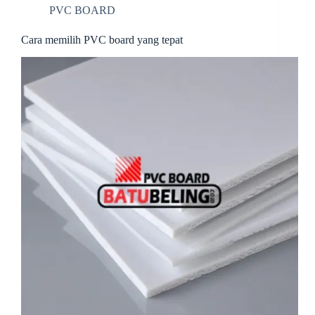
t
PVC BOARD
Cara memilih PVC board yang tepat