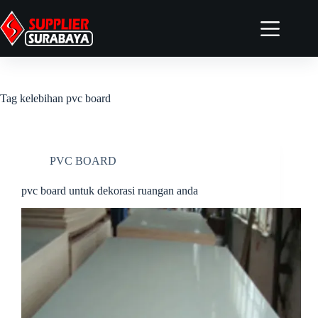
Home
Tentang
Tag
kelebihan pvc board
Produk
Artikel
Kontak
PVC BOARD
Elementor #4958
pvc board untuk dekorasi ruangan anda