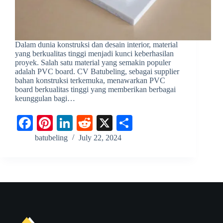
Dalam dunia konstruksi dan desain interior, material
yang berkualitas tinggi menjadi kunci keberhasilan
proyek. Salah satu material yang semakin populer
adalah PVC board. CV Batubeling, sebagai supplier
bahan konstruksi terkemuka, menawarkan PVC
board berkualitas tinggi yang memberikan berbagai
keunggulan bagi…
Fa
Pi
Li
R
X
S
ce
nt
nk
ed
ha
batubeling
July 22, 2024
bo
er
ed
di
re
ok
es
In
t
t