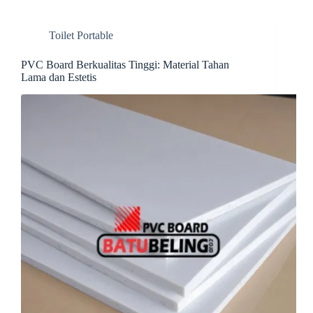
ok
es
In
t
t
Toilet Portable
PVC Board Berkualitas Tinggi: Material Tahan
Lama dan Estetis