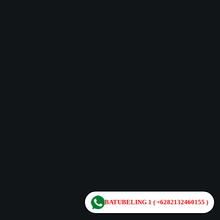
BATUBELING 1 ( +6282132460155 )