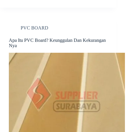
bo
er
ed
di
re
ok
es
In
t
t
PVC BOARD
Apa Itu PVC Board? Keunggulan Dan Kekurangan
Nya