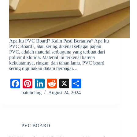
Apa Itu PVC Board? Kalin Pasti Bertanya” Apa Itu
PVC Board?, atau sering dikenal sebagai papan
PVC, adalah material serbaguna yang terbuat dari
polivinil klorida. Material ini terkenal karena
kekuatannya, ringan, dan tahan lama. PVC board
sering digunakan dalam berbagai…
Fa
Pi
Li
R
X
S
ce
nt
nk
ed
ha
batubeling
August 24, 2024
bo
er
ed
di
re
ok
es
In
t
t
PVC BOARD