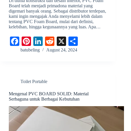
Di dunia konstruksi dan desain interior, PVC Foam
Board telah menjadi primadona material yang
digemari banyak orang. Sebagai distributor terdepan,
kami ingin mengajak Anda menyelami lebih dalam
tentang PVC Foam Board, mulai dari definisi,
kelebihan, hingga kegunaannya yang luas. Apa…
Fa
Pi
Li
R
X
S
ce
nt
nk
ed
ha
batubeling
August 24, 2024
bo
er
ed
di
re
ok
es
In
t
t
Toilet Portable
Mengenal PVC BOARD SOLID: Material
Serbaguna untuk Berbagai Kebutuhan