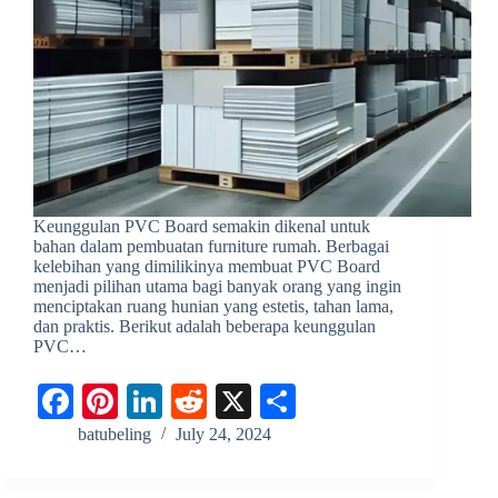
Keunggulan PVC Board semakin dikenal untuk
bahan dalam pembuatan furniture rumah. Berbagai
kelebihan yang dimilikinya membuat PVC Board
menjadi pilihan utama bagi banyak orang yang ingin
menciptakan ruang hunian yang estetis, tahan lama,
dan praktis. Berikut adalah beberapa keunggulan
PVC…
Fa
Pi
Li
R
X
S
ce
nt
nk
ed
ha
batubeling
July 24, 2024
bo
er
ed
di
re