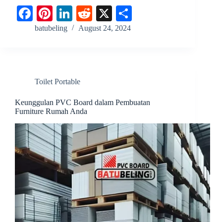
Fa
Pi
Li
R
X
S
ce
nt
nk
ed
ha
batubeling
August 24, 2024
bo
er
ed
di
re
ok
es
In
t
t
Toilet Portable
Keunggulan PVC Board dalam Pembuatan
Furniture Rumah Anda