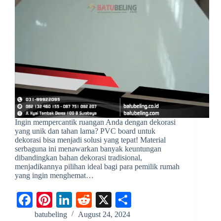
Ingin mempercantik ruangan Anda dengan dekorasi
yang unik dan tahan lama? PVC board untuk
dekorasi bisa menjadi solusi yang tepat! Material
serbaguna ini menawarkan banyak keuntungan
dibandingkan bahan dekorasi tradisional,
menjadikannya pilihan ideal bagi para pemilik rumah
yang ingin menghemat…
Fa
Pi
Li
R
X
S
ce
nt
nk
ed
ha
batubeling
August 24, 2024