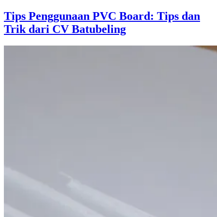
Tips Penggunaan PVC Board: Tips dan
Trik dari CV Batubeling