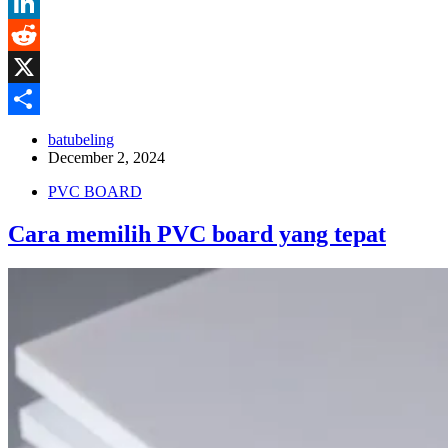
Pinterest
LinkedIn
Reddit
X
Share
batubeling
December 2, 2024
PVC BOARD
Cara memilih PVC board yang tepat