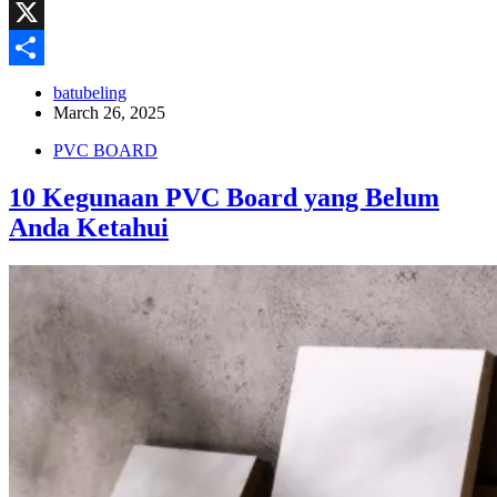
Reddit
X
Share
batubeling
March 26, 2025
PVC BOARD
10 Kegunaan PVC Board yang Belum
Anda Ketahui