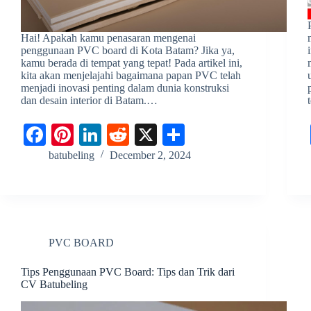
Hai! Apakah kamu penasaran mengenai
penggunaan PVC board di Kota Batam? Jika ya,
kamu berada di tempat yang tepat! Pada artikel ini,
kita akan menjelajahi bagaimana papan PVC telah
menjadi inovasi penting dalam dunia konstruksi
dan desain interior di Batam.…
Fa
Pi
Li
R
X
S
ce
nt
nk
ed
ha
batubeling
December 2, 2024
bo
er
ed
di
re
ok
es
In
t
t
PVC BOARD
Tips Penggunaan PVC Board: Tips dan Trik dari
CV Batubeling