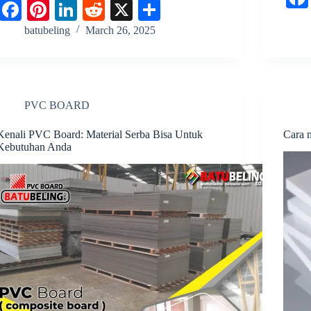
Fa
Pi
Li
R
X
S
ce
nt
nk
ed
ha
batubeling
March 26, 2025
bo
er
ed
di
re
ok
es
In
t
t
PVC BOARD
Kenali PVC Board: Material Serba Bisa Untuk
Cara 
Kebutuhan Anda