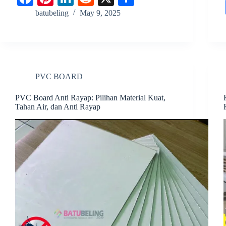
ce
nt
nk
ed
ha
batubeling
May 9, 2025
bo
er
ed
di
re
ok
es
In
t
t
PVC BOARD
PVC Board Anti Rayap: Pilihan Material Kuat,
Tahan Air, dan Anti Rayap