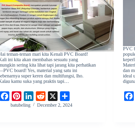
PVC b
Hai teman-teman mari kita Kenali PVC Board!
popul
Kali ini kita akan membahas sesuatu yang
keper
mungkin sering kita lihat tapi jarang kita perhatikan
Materi
—PVC board! Yes, material yang satu ini
dan m
sebenarnya super keren dan multifungsi, lho.
ideal
Kalau kamu suka yang praktis tapi…
digu
Fa
Pi
Li
R
X
S
ce
nt
nk
ed
ha
batubeling
December 2, 2024
bo
er
ed
di
re
ok
es
In
t
t