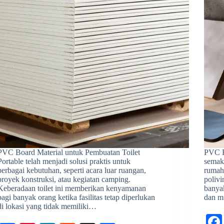
PVC Board Material untuk Pembuatan Toilet
PVC B
Portable telah menjadi solusi praktis untuk
semaki
berbagai kebutuhan, seperti acara luar ruangan,
rumah 
proyek konstruksi, atau kegiatan camping.
polivi
Keberadaan toilet ini memberikan kenyamanan
banyak
bagi banyak orang ketika fasilitas tetap diperlukan
dan m
di lokasi yang tidak memiliki…