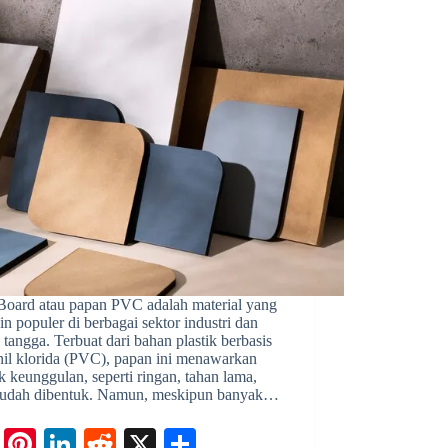
t
r
n
e
oard atau papan PVC adalah material yang
n populer di berbagai sektor industri dan
tangga. Terbuat dari bahan plastik berbasis
nil klorida (PVC), papan ini menawarkan
 keunggulan, seperti ringan, tahan lama,
udah dibentuk. Namun, meskipun banyak…
Fa
Pi
Li
R
X
S