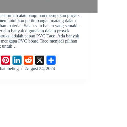
asi rumah atau bangunan merupakan proyek
membutuhkan pertimbangan matang dalam
han material. Salah satu bahan yang semakin
er dan banyak digunakan dalam proyek
struksi adalah papan PVC Taco. Ada banyak
n mengapa PVC board Taco menjadi pilihan
ik untuk…
Fa
Pi
Li
R
X
S
ce
nt
nk
ed
ha
batubeling
August 24, 2024
bo
er
ed
di
re
ok
es
In
t
t