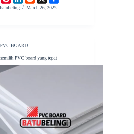
ce
nt
nk
ed
ha
batubeling
March 26, 2025
bo
er
ed
di
re
ok
es
In
t
t
PVC BOARD
memilih PVC board yang tepat