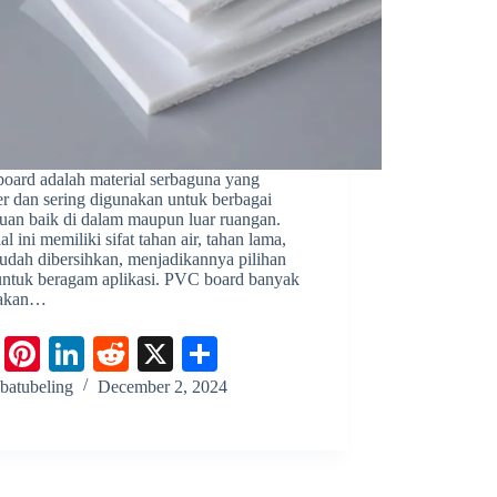
oard adalah material serbaguna yang
er dan sering digunakan untuk berbagai
luan baik di dalam maupun luar ruangan.
al ini memiliki sifat tahan air, tahan lama,
udah dibersihkan, menjadikannya pilihan
 untuk beragam aplikasi. PVC board banyak
nakan…
Fa
Pi
Li
R
X
S
ce
nt
nk
ed
ha
batubeling
December 2, 2024
bo
er
ed
di
re
ok
es
In
t
t