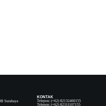
KONTAK
Telepon: (+62) 82132460155
0B Surabaya
Telepon
: (+62) 82311107155