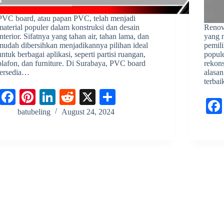
PVC board, atau papan PVC, telah menjadi
material populer dalam konstruksi dan desain
Renov
interior. Sifatnya yang tahan air, tahan lama, dan
yang 
mudah dibersihkan menjadikannya pilihan ideal
pemili
untuk berbagai aplikasi, seperti partisi ruangan,
popul
plafon, dan furniture. Di Surabaya, PVC board
rekon
tersedia…
alasa
terba
Fa
Pi
Li
R
X
S
ce
nt
nk
ed
ha
batubeling
August 24, 2024
bo
er
ed
di
re
ok
es
In
t
t