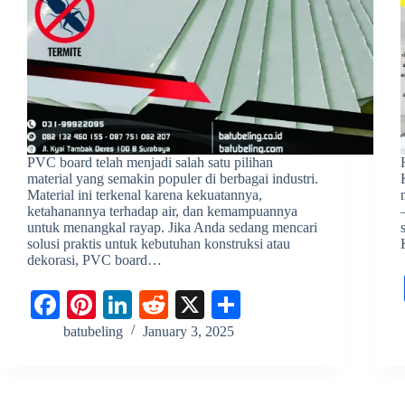
PVC board telah menjadi salah satu pilihan
material yang semakin populer di berbagai industri.
Material ini terkenal karena kekuatannya,
ketahanannya terhadap air, dan kemampuannya
untuk menangkal rayap. Jika Anda sedang mencari
solusi praktis untuk kebutuhan konstruksi atau
dekorasi, PVC board…
Fa
Pi
Li
R
X
S
ce
nt
nk
ed
ha
batubeling
January 3, 2025
bo
er
ed
di
re
ok
es
In
t