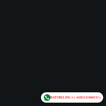
BATUBELING 1 ( +6282132460155 )