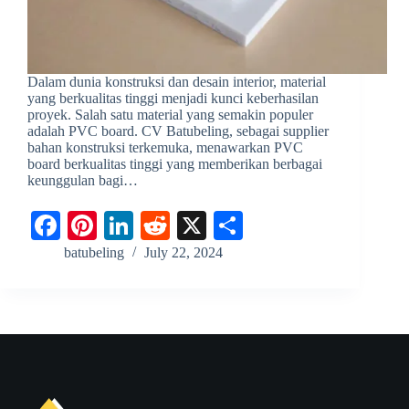
Dalam dunia konstruksi dan desain interior, material
yang berkualitas tinggi menjadi kunci keberhasilan
proyek. Salah satu material yang semakin populer
adalah PVC board. CV Batubeling, sebagai supplier
bahan konstruksi terkemuka, menawarkan PVC
board berkualitas tinggi yang memberikan berbagai
keunggulan bagi…
Fa
Pi
Li
R
X
S
ce
nt
nk
ed
ha
batubeling
July 22, 2024
bo
er
ed
di
re
ok
es
In
t
t