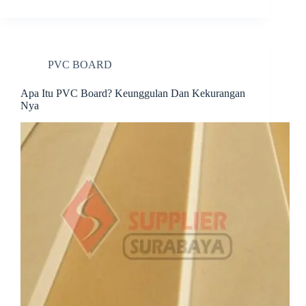
bo
er
ed
di
re
ok
es
In
t
t
PVC BOARD
Apa Itu PVC Board? Keunggulan Dan Kekurangan
Nya