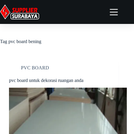
Home
Tentang
Tag
pvc board bening
Produk
Artikel
Kontak
PVC BOARD
Elementor #4958
pvc board untuk dekorasi ruangan anda