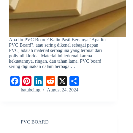
Apa Itu PVC Board? Kalin Pasti Bertanya” Apa Itu
PVC Board?, atau sering dikenal sebagai papan
PVC, adalah material serbaguna yang terbuat dari
polivinil klorida. Material ini terkenal karena
kekuatannya, ringan, dan tahan lama. PVC board
sering digunakan dalam berbagai…
Fa
Pi
Li
R
X
S
ce
nt
nk
ed
ha
batubeling
August 24, 2024
bo
er
ed
di
re
ok
es
In
t
t
PVC BOARD