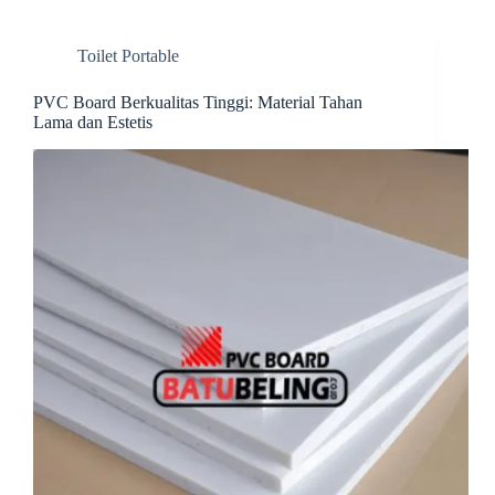
ok
es
In
t
t
Toilet Portable
PVC Board Berkualitas Tinggi: Material Tahan
Lama dan Estetis