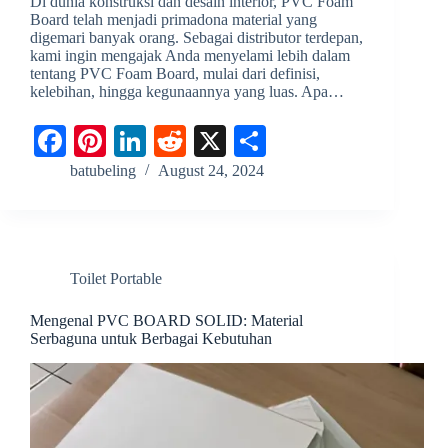
Di dunia konstruksi dan desain interior, PVC Foam
Board telah menjadi primadona material yang
digemari banyak orang. Sebagai distributor terdepan,
kami ingin mengajak Anda menyelami lebih dalam
tentang PVC Foam Board, mulai dari definisi,
kelebihan, hingga kegunaannya yang luas. Apa…
Fa
Pi
Li
R
X
S
ce
nt
nk
ed
ha
batubeling
August 24, 2024
bo
er
ed
di
re
ok
es
In
t
t
Toilet Portable
Mengenal PVC BOARD SOLID: Material
Serbaguna untuk Berbagai Kebutuhan