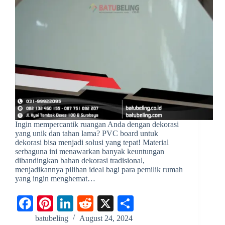
Ingin mempercantik ruangan Anda dengan dekorasi
yang unik dan tahan lama? PVC board untuk
dekorasi bisa menjadi solusi yang tepat! Material
serbaguna ini menawarkan banyak keuntungan
dibandingkan bahan dekorasi tradisional,
menjadikannya pilihan ideal bagi para pemilik rumah
yang ingin menghemat…
Fa
Pi
Li
R
X
S
ce
nt
nk
ed
ha
batubeling
August 24, 2024