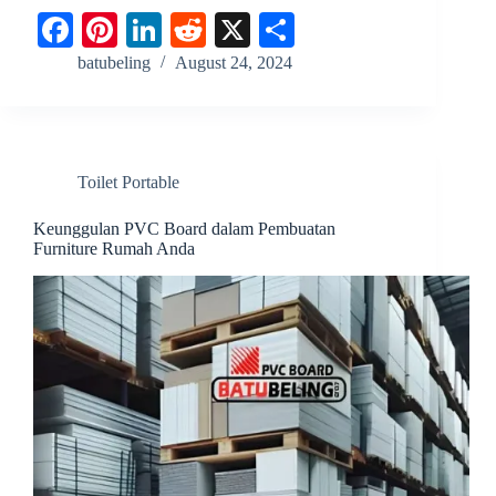
Fa
Pi
Li
R
X
S
ce
nt
nk
ed
ha
batubeling
August 24, 2024
bo
er
ed
di
re
ok
es
In
t
t
Toilet Portable
Keunggulan PVC Board dalam Pembuatan
Furniture Rumah Anda