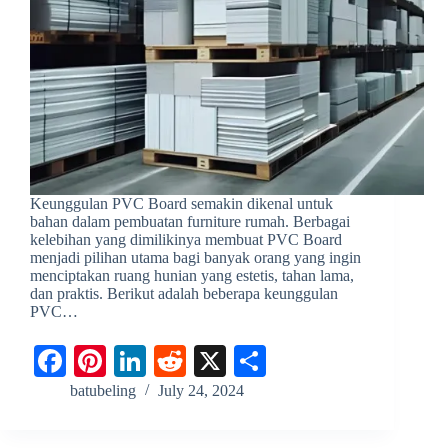
Keunggulan PVC Board semakin dikenal untuk
bahan dalam pembuatan furniture rumah. Berbagai
kelebihan yang dimilikinya membuat PVC Board
menjadi pilihan utama bagi banyak orang yang ingin
menciptakan ruang hunian yang estetis, tahan lama,
dan praktis. Berikut adalah beberapa keunggulan
PVC…
Fa
Pi
Li
R
X
S
ce
nt
nk
ed
ha
batubeling
July 24, 2024
bo
er
ed
di
re