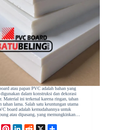
t
r
n
e
oard atau papan PVC adalah bahan yang
 digunakan dalam konstruksi dan dekorasi
or. Material ini terkenal karena ringan, tahan
an tahan lama. Salah satu keuntungan utama
PVC board adalah kemudahannya untuk
bung atau dipasang, yang memungkinkan…
Fa
Pi
Li
R
X
S