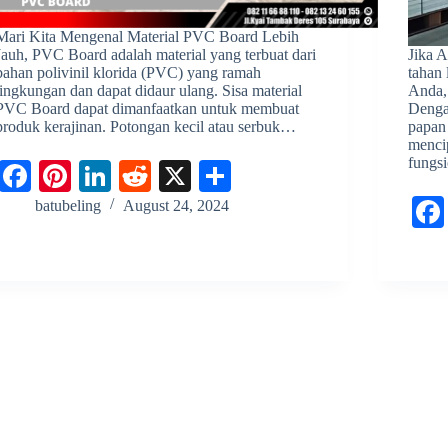
Mari Kita Mengenal Material PVC Board Lebih
Jauh, PVC Board adalah material yang terbuat dari
Jika A
bahan polivinil klorida (PVC) yang ramah
tahan
lingkungan dan dapat didaur ulang. Sisa material
Anda,
PVC Board dapat dimanfaatkan untuk membuat
Denga
produk kerajinan. Potongan kecil atau serbuk…
papan
menci
fungs
Fa
Pi
Li
R
X
S
ce
nt
nk
ed
ha
batubeling
August 24, 2024
bo
er
ed
di
re
ok
es
In
t
t