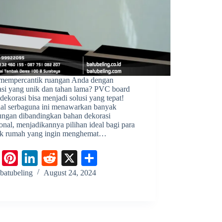
 mempercantik ruangan Anda dengan
asi yang unik dan tahan lama? PVC board
dekorasi bisa menjadi solusi yang tepat!
ial serbaguna ini menawarkan banyak
ungan dibandingkan bahan dekorasi
ional, menjadikannya pilihan ideal bagi para
ik rumah yang ingin menghemat…
Fa
Pi
Li
R
X
S
ce
nt
nk
ed
ha
batubeling
August 24, 2024
bo
er
ed
di
re
ok
es
In
t
t