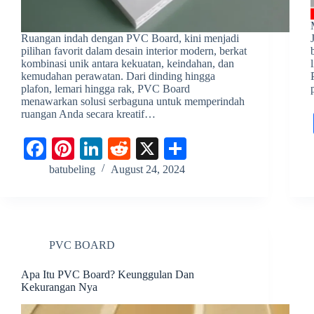
Ruangan indah dengan PVC Board, kini menjadi
pilihan favorit dalam desain interior modern, berkat
kombinasi unik antara kekuatan, keindahan, dan
kemudahan perawatan. Dari dinding hingga
plafon, lemari hingga rak, PVC Board
menawarkan solusi serbaguna untuk memperindah
ruangan Anda secara kreatif…
Fa
Pi
Li
R
X
S
ce
nt
nk
ed
ha
batubeling
August 24, 2024
bo
er
ed
di
re
ok
es
In
t
t
PVC BOARD
Apa Itu PVC Board? Keunggulan Dan
Kekurangan Nya