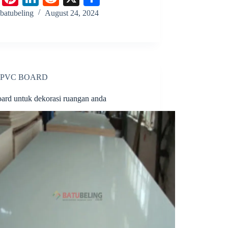
ce
nt
nk
ed
ha
batubeling
August 24, 2024
bo
er
ed
di
re
ok
es
In
t
t
PVC BOARD
oard untuk dekorasi ruangan anda