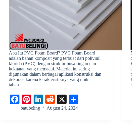
Apa Itu PVC Foam Board? PVC Foam Board
adalah bahan komposit yang terbuat dari polivinil
klorida (PVC) dengan struktur busa ringan dan
kekuatan yang memadai. Material ini sering
digunakan dalam berbagai aplikasi konstruksi dan
dekorasi karena karakteristiknya yang unik:
tahan…
Fa
Pi
Li
R
X
S
ce
nt
nk
ed
ha
batubeling
August 24, 2024
bo
er
ed
di
re
ok
es
In
t