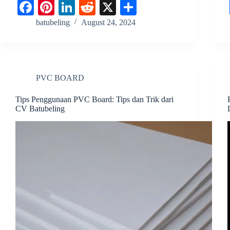
Fa
Pi
Li
R
X
S
ce
nt
nk
ed
ha
batubeling
August 24, 2024
bo
er
ed
di
re
ok
es
In
t
t
PVC BOARD
Tips Penggunaan PVC Board: Tips dan Trik dari
CV Batubeling