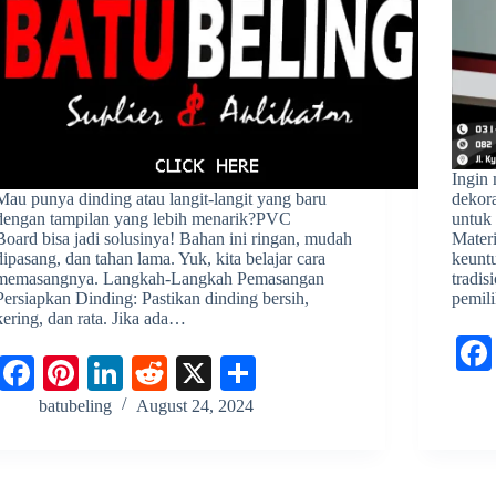
Ingin
Mau punya dinding atau langit-langit yang baru
dekor
dengan tampilan yang lebih menarik?PVC
untuk 
Board bisa jadi solusinya! Bahan ini ringan, mudah
Mater
dipasang, dan tahan lama. Yuk, kita belajar cara
keunt
memasangnya. Langkah-Langkah Pemasangan
tradis
Persiapkan Dinding: Pastikan dinding bersih,
pemil
kering, dan rata. Jika ada…
Fa
Pi
Li
R
X
S
ce
nt
nk
ed
ha
batubeling
August 24, 2024
bo
er
ed
di
re
ok
es
In
t