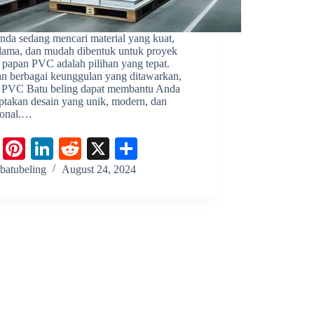
nda sedang mencari material yang kuat,
 lama, dan mudah dibentuk untuk proyek
 papan PVC adalah pilihan yang tepat.
n berbagai keunggulan yang ditawarkan,
 PVC Batu beling dapat membantu Anda
ptakan desain yang unik, modern, dan
ional.…
Fa
Pi
Li
R
X
S
ce
nt
nk
ed
ha
batubeling
August 24, 2024
bo
er
ed
di
re
ok
es
In
t
t