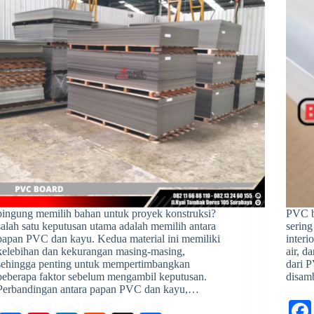
bingung memilih bahan untuk proyek konstruksi?
PVC b
salah satu keputusan utama adalah memilih antara
sering
papan PVC dan kayu. Kedua material ini memiliki
interi
kelebihan dan kekurangan masing-masing,
air, d
sehingga penting untuk mempertimbangkan
dari 
beberapa faktor sebelum mengambil keputusan.
disam
Perbandingan antara papan PVC dan kayu,…