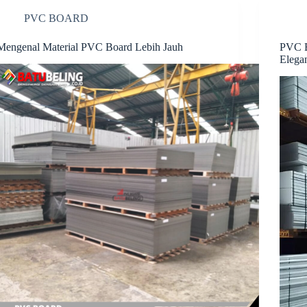
t
PVC BOARD
Mengenal Material PVC Board Lebih Jauh
PVC B
Elega