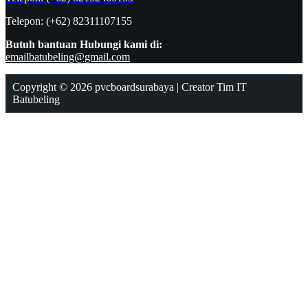
Telepon
: (+62) 82311107155
Butuh bantuan
Hubungi kami di:
emailbatubeling@gmail.com
Copyright © 2026 pvcboardsurabaya | Creator Tim IT
Batubeling