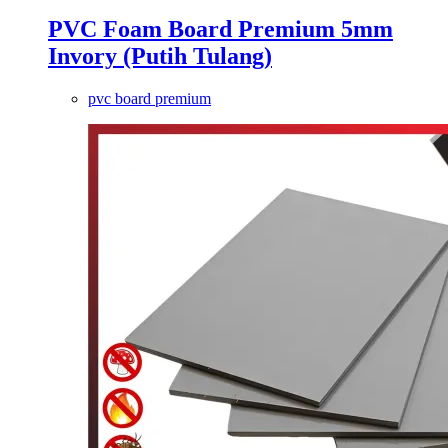
PVC Foam Board Premium 5mm
Invory (Putih Tulang)
pvc board premium