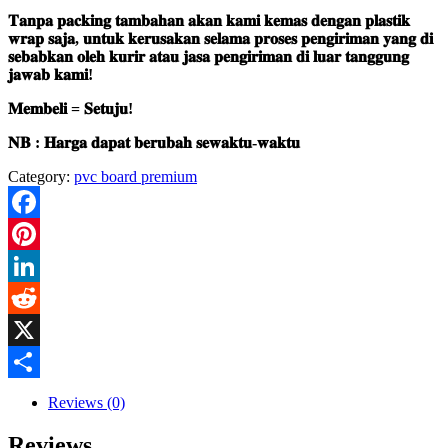
𝐓𝐚𝐧𝐩𝐚 𝐩𝐚𝐜𝐤𝐢𝐧𝐠 𝐭𝐚𝐦𝐛𝐚𝐡𝐚𝐧 𝐚𝐤𝐚𝐧 𝐤𝐚𝐦𝐢 𝐤𝐞𝐦𝐚𝐬 𝐝𝐞𝐧𝐠𝐚𝐧 𝐩𝐥𝐚𝐬𝐭𝐢𝐤
𝐰𝐫𝐚𝐩 𝐬𝐚𝐣𝐚, 𝐮𝐧𝐭𝐮𝐤 𝐤𝐞𝐫𝐮𝐬𝐚𝐤𝐚𝐧 𝐬𝐞𝐥𝐚𝐦𝐚 𝐩𝐫𝐨𝐬𝐞𝐬 𝐩𝐞𝐧𝐠𝐢𝐫𝐢𝐦𝐚𝐧 𝐲𝐚𝐧𝐠 𝐝𝐢
𝐬𝐞𝐛𝐚𝐛𝐤𝐚𝐧 𝐨𝐥𝐞𝐡 𝐤𝐮𝐫𝐢𝐫 𝐚𝐭𝐚𝐮 𝐣𝐚𝐬𝐚 𝐩𝐞𝐧𝐠𝐢𝐫𝐢𝐦𝐚𝐧 𝐝𝐢 𝐥𝐮𝐚𝐫 𝐭𝐚𝐧𝐠𝐠𝐮𝐧𝐠
𝐣𝐚𝐰𝐚𝐛 𝐤𝐚𝐦𝐢!
𝐌𝐞𝐦𝐛𝐞𝐥𝐢 = 𝐒𝐞𝐭𝐮𝐣𝐮!
𝐍𝐁 : 𝐇𝐚𝐫𝐠𝐚 𝐝𝐚𝐩𝐚𝐭 𝐛𝐞𝐫𝐮𝐛𝐚𝐡 𝐬𝐞𝐰𝐚𝐤𝐭𝐮-𝐰𝐚𝐤𝐭𝐮
Category:
pvc board premium
Facebook
Pinterest
LinkedIn
Reddit
X
Share
Reviews (0)
Reviews