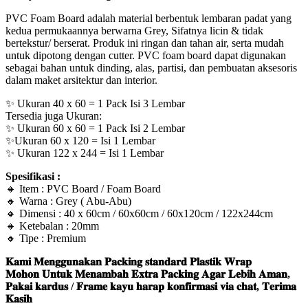
PVC Foam Board adalah material berbentuk lembaran padat yang
kedua permukaannya berwarna Grey, Sifatnya licin & tidak
bertekstur/ berserat. Produk ini ringan dan tahan air, serta mudah
untuk dipotong dengan cutter. PVC foam board dapat digunakan
sebagai bahan untuk dinding, alas, partisi, dan pembuatan aksesoris
dalam maket arsitektur dan interior.
✨ Ukuran 40 x 60 = 1 Pack Isi 3 Lembar
Tersedia juga Ukuran:
✨ Ukuran 60 x 60 = 1 Pack Isi 2 Lembar
✨Ukuran 60 x 120 = Isi 1 Lembar
✨ Ukuran 122 x 244 = Isi 1 Lembar
Spesifikasi :
🔸 Item : PVC Board / Foam Board
🔸 Warna : Grey ( Abu-Abu)
🔸 Dimensi : 40 x 60cm / 60x60cm / 60x120cm / 122x244cm
🔸 Ketebalan : 20mm
🔸 Tipe : Premium
𝐊𝐚𝐦𝐢 𝐌𝐞𝐧𝐠𝐠𝐮𝐧𝐚𝐤𝐚𝐧 𝐏𝐚𝐜𝐤𝐢𝐧𝐠 𝐬𝐭𝐚𝐧𝐝𝐚𝐫𝐝 𝐏𝐥𝐚𝐬𝐭𝐢𝐤 𝐖𝐫𝐚𝐩
𝐌𝐨𝐡𝐨𝐧 𝐔𝐧𝐭𝐮𝐤 𝐌𝐞𝐧𝐚𝐦𝐛𝐚𝐡 𝐄𝐱𝐭𝐫𝐚 𝐏𝐚𝐜𝐤𝐢𝐧𝐠 𝐀𝐠𝐚𝐫 𝐋𝐞𝐛𝐢𝐡 𝐀𝐦𝐚𝐧,
𝐏𝐚𝐤𝐚𝐢 𝐤𝐚𝐫𝐝𝐮𝐬 / 𝐅𝐫𝐚𝐦𝐞 𝐤𝐚𝐲𝐮 𝐡𝐚𝐫𝐚𝐩 𝐤𝐨𝐧𝐟𝐢𝐫𝐦𝐚𝐬𝐢 𝐯𝐢𝐚 𝐜𝐡𝐚𝐭, 𝐓𝐞𝐫𝐢𝐦𝐚
𝐊𝐚𝐬𝐢𝐡