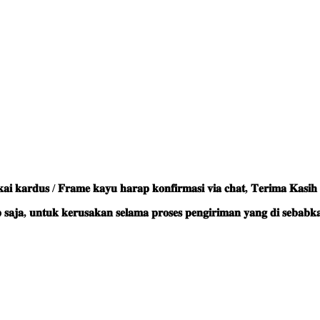
𝐤𝐚𝐫𝐝𝐮𝐬 / 𝐅𝐫𝐚𝐦𝐞 𝐤𝐚𝐲𝐮 𝐡𝐚𝐫𝐚𝐩 𝐤𝐨𝐧𝐟𝐢𝐫𝐦𝐚𝐬𝐢 𝐯𝐢𝐚 𝐜𝐡𝐚𝐭, 𝐓𝐞𝐫𝐢𝐦𝐚 𝐊𝐚𝐬𝐢𝐡
𝐚𝐣𝐚, 𝐮𝐧𝐭𝐮𝐤 𝐤𝐞𝐫𝐮𝐬𝐚𝐤𝐚𝐧 𝐬𝐞𝐥𝐚𝐦𝐚 𝐩𝐫𝐨𝐬𝐞𝐬 𝐩𝐞𝐧𝐠𝐢𝐫𝐢𝐦𝐚𝐧 𝐲𝐚𝐧𝐠 𝐝𝐢 𝐬𝐞𝐛𝐚𝐛𝐤𝐚