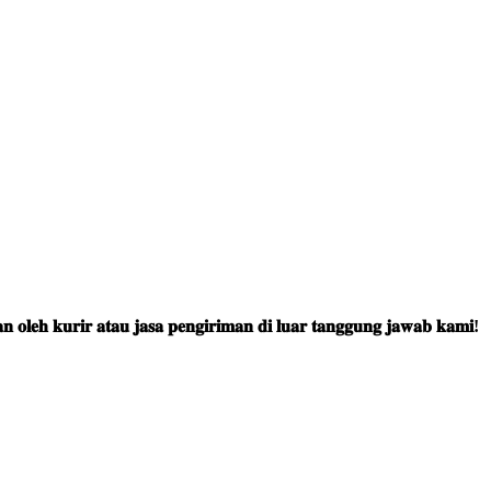
 𝐨𝐥𝐞𝐡 𝐤𝐮𝐫𝐢𝐫 𝐚𝐭𝐚𝐮 𝐣𝐚𝐬𝐚 𝐩𝐞𝐧𝐠𝐢𝐫𝐢𝐦𝐚𝐧 𝐝𝐢 𝐥𝐮𝐚𝐫 𝐭𝐚𝐧𝐠𝐠𝐮𝐧𝐠 𝐣𝐚𝐰𝐚𝐛 𝐤𝐚𝐦𝐢!