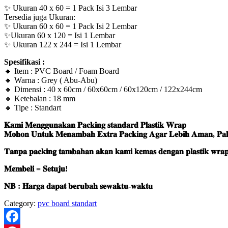
✨ Ukuran 40 x 60 = 1 Pack Isi 3 Lembar
Tersedia juga Ukuran:
✨ Ukuran 60 x 60 = 1 Pack Isi 2 Lembar
✨Ukuran 60 x 120 = Isi 1 Lembar
✨ Ukuran 122 x 244 = Isi 1 Lembar
Spesifikasi :
🔸 Item : PVC Board / Foam Board
🔸 Warna : Grey ( Abu-Abu)
🔸 Dimensi : 40 x 60cm / 60x60cm / 60x120cm / 122x244cm
🔸 Ketebalan : 18 mm
🔸 Tipe : Standart
𝐊𝐚𝐦𝐢 𝐌𝐞𝐧𝐠𝐠𝐮𝐧𝐚𝐤𝐚𝐧 𝐏𝐚𝐜𝐤𝐢𝐧𝐠 𝐬𝐭𝐚𝐧𝐝𝐚𝐫𝐝 𝐏𝐥𝐚𝐬𝐭𝐢𝐤 𝐖𝐫𝐚𝐩
𝐌𝐨𝐡𝐨𝐧 𝐔𝐧𝐭𝐮𝐤 𝐌𝐞𝐧𝐚𝐦𝐛𝐚𝐡 𝐄𝐱𝐭𝐫𝐚 𝐏𝐚𝐜𝐤𝐢𝐧𝐠 𝐀𝐠𝐚𝐫 𝐋𝐞𝐛𝐢𝐡 𝐀𝐦𝐚𝐧, 𝐏𝐚𝐤𝐚𝐢 
𝐓𝐚𝐧𝐩𝐚 𝐩𝐚𝐜𝐤𝐢𝐧𝐠 𝐭𝐚𝐦𝐛𝐚𝐡𝐚𝐧 𝐚𝐤𝐚𝐧 𝐤𝐚𝐦𝐢 𝐤𝐞𝐦𝐚𝐬 𝐝𝐞𝐧𝐠𝐚𝐧 𝐩𝐥𝐚𝐬𝐭𝐢𝐤 𝐰𝐫𝐚𝐩 𝐬
𝐌𝐞𝐦𝐛𝐞𝐥𝐢 = 𝐒𝐞𝐭𝐮𝐣𝐮!
𝐍𝐁 : 𝐇𝐚𝐫𝐠𝐚 𝐝𝐚𝐩𝐚𝐭 𝐛𝐞𝐫𝐮𝐛𝐚𝐡 𝐬𝐞𝐰𝐚𝐤𝐭𝐮-𝐰𝐚𝐤𝐭𝐮
Category:
pvc board standart