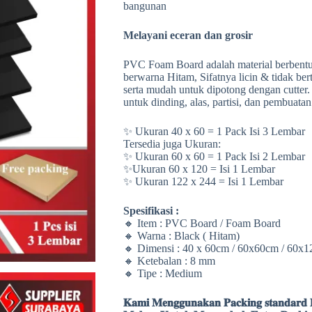
bangunan
Melayani eceran dan grosir
PVC Foam Board adalah material berbent
berwarna Hitam, Sifatnya licin & tidak berte
serta mudah untuk dipotong dengan cutter
untuk dinding, alas, partisi, dan pembuatan
✨ Ukuran 40 x 60 = 1 Pack Isi 3 Lembar
Tersedia juga Ukuran:
✨ Ukuran 60 x 60 = 1 Pack Isi 2 Lembar
✨Ukuran 60 x 120 = Isi 1 Lembar
✨ Ukuran 122 x 244 = Isi 1 Lembar
Spesifikasi :
🔸 Item : PVC Board / Foam Board
🔸 Warna : Black ( Hitam)
🔸 Dimensi : 40 x 60cm / 60x60cm / 60x
🔸 Ketebalan : 8 mm
🔸 Tipe : Medium
𝐊𝐚𝐦𝐢 𝐌𝐞𝐧𝐠𝐠𝐮𝐧𝐚𝐤𝐚𝐧 𝐏𝐚𝐜𝐤𝐢𝐧𝐠 𝐬𝐭𝐚𝐧𝐝𝐚𝐫𝐝 