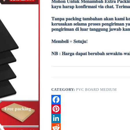
𝐌𝐨𝐡𝐨𝐧 𝐔𝐧𝐭𝐮𝐤 𝐌𝐞𝐧𝐚𝐦𝐛𝐚𝐡 𝐄𝐱𝐭𝐫𝐚 𝐏𝐚𝐜𝐤𝐢𝐧
𝐤𝐚𝐲𝐮 𝐡𝐚𝐫𝐚𝐩 𝐤𝐨𝐧𝐟𝐢𝐫𝐦𝐚𝐬𝐢 𝐯𝐢𝐚 𝐜𝐡𝐚𝐭, 𝐓𝐞𝐫𝐢𝐦
𝐓𝐚𝐧𝐩𝐚 𝐩𝐚𝐜𝐤𝐢𝐧𝐠 𝐭𝐚𝐦𝐛𝐚𝐡𝐚𝐧 𝐚𝐤𝐚𝐧 𝐤𝐚𝐦𝐢 𝐤𝐞𝐦
𝐤𝐞𝐫𝐮𝐬𝐚𝐤𝐚𝐧 𝐬𝐞𝐥𝐚𝐦𝐚 𝐩𝐫𝐨𝐬𝐞𝐬 𝐩𝐞𝐧𝐠𝐢𝐫𝐢𝐦𝐚𝐧 𝐲𝐚
𝐩𝐞𝐧𝐠𝐢𝐫𝐢𝐦𝐚𝐧 𝐝𝐢 𝐥𝐮𝐚𝐫 𝐭𝐚𝐧𝐠𝐠𝐮𝐧𝐠 𝐣𝐚𝐰𝐚𝐛 𝐤𝐚
𝐌𝐞𝐦𝐛𝐞𝐥𝐢 = 𝐒𝐞𝐭𝐮𝐣𝐮!
𝐍𝐁 : 𝐇𝐚𝐫𝐠𝐚 𝐝𝐚𝐩𝐚𝐭 𝐛𝐞𝐫𝐮𝐛𝐚𝐡 𝐬𝐞𝐰𝐚𝐤𝐭𝐮-𝐰𝐚
CATEGORY:
PVC BOARD MEDIUM
F
a
P
c
i
L