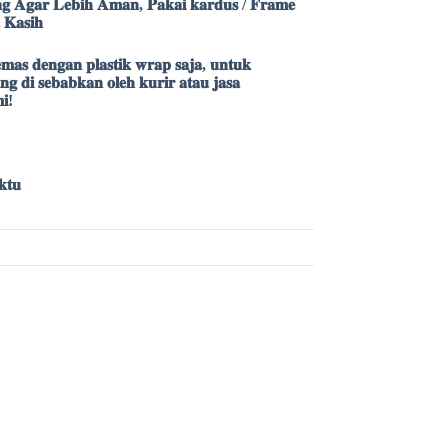
𝐠 𝐀𝐠𝐚𝐫 𝐋𝐞𝐛𝐢𝐡 𝐀𝐦𝐚𝐧, 𝐏𝐚𝐤𝐚𝐢 𝐤𝐚𝐫𝐝𝐮𝐬 / 𝐅𝐫𝐚𝐦𝐞
 𝐊𝐚𝐬𝐢𝐡
𝐚𝐬 𝐝𝐞𝐧𝐠𝐚𝐧 𝐩𝐥𝐚𝐬𝐭𝐢𝐤 𝐰𝐫𝐚𝐩 𝐬𝐚𝐣𝐚, 𝐮𝐧𝐭𝐮𝐤
𝐠 𝐝𝐢 𝐬𝐞𝐛𝐚𝐛𝐤𝐚𝐧 𝐨𝐥𝐞𝐡 𝐤𝐮𝐫𝐢𝐫 𝐚𝐭𝐚𝐮 𝐣𝐚𝐬𝐚
𝐢!
𝐭𝐮