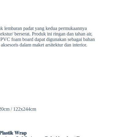
t
r
n
e
uk lembaran padat yang kedua permukaannya
kstur/ berserat. Produk ini ringan dan tahan air,
. PVC foam board dapat digunakan sebagai bahan
 aksesoris dalam maket arsitektur dan interior.
120cm / 122x244cm
𝐥𝐚𝐬𝐭𝐢𝐤 𝐖𝐫𝐚𝐩