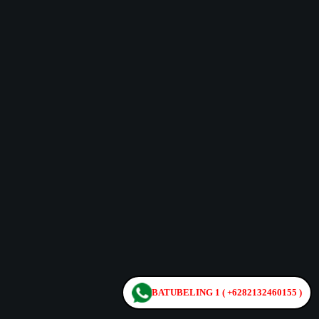
BATUBELING 1 ( +6282132460155 )