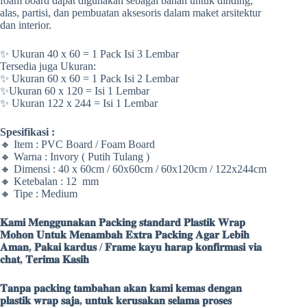
foam board dapat digunakan sebagai bahan untuk dinding,
alas, partisi, dan pembuatan aksesoris dalam maket arsitektur
dan interior.
✨ Ukuran 40 x 60 = 1 Pack Isi 3 Lembar
Tersedia juga Ukuran:
✨ Ukuran 60 x 60 = 1 Pack Isi 2 Lembar
✨Ukuran 60 x 120 = Isi 1 Lembar
✨ Ukuran 122 x 244 = Isi 1 Lembar
Spesifikasi :
🔸 Item : PVC Board / Foam Board
🔸 Warna : Invory ( Putih Tulang )
🔸 Dimensi : 40 x 60cm / 60x60cm / 60x120cm / 122x244cm
🔸 Ketebalan : 12 mm
🔸 Tipe : Medium
𝐊𝐚𝐦𝐢 𝐌𝐞𝐧𝐠𝐠𝐮𝐧𝐚𝐤𝐚𝐧 𝐏𝐚𝐜𝐤𝐢𝐧𝐠 𝐬𝐭𝐚𝐧𝐝𝐚𝐫𝐝 𝐏𝐥𝐚𝐬𝐭𝐢𝐤 𝐖𝐫𝐚𝐩
𝐌𝐨𝐡𝐨𝐧 𝐔𝐧𝐭𝐮𝐤 𝐌𝐞𝐧𝐚𝐦𝐛𝐚𝐡 𝐄𝐱𝐭𝐫𝐚 𝐏𝐚𝐜𝐤𝐢𝐧𝐠 𝐀𝐠𝐚𝐫 𝐋𝐞𝐛𝐢𝐡
𝐀𝐦𝐚𝐧, 𝐏𝐚𝐤𝐚𝐢 𝐤𝐚𝐫𝐝𝐮𝐬 / 𝐅𝐫𝐚𝐦𝐞 𝐤𝐚𝐲𝐮 𝐡𝐚𝐫𝐚𝐩 𝐤𝐨𝐧𝐟𝐢𝐫𝐦𝐚𝐬𝐢 𝐯𝐢𝐚
𝐜𝐡𝐚𝐭, 𝐓𝐞𝐫𝐢𝐦𝐚 𝐊𝐚𝐬𝐢𝐡
𝐓𝐚𝐧𝐩𝐚 𝐩𝐚𝐜𝐤𝐢𝐧𝐠 𝐭𝐚𝐦𝐛𝐚𝐡𝐚𝐧 𝐚𝐤𝐚𝐧 𝐤𝐚𝐦𝐢 𝐤𝐞𝐦𝐚𝐬 𝐝𝐞𝐧𝐠𝐚𝐧
𝐩𝐥𝐚𝐬𝐭𝐢𝐤 𝐰𝐫𝐚𝐩 𝐬𝐚𝐣𝐚, 𝐮𝐧𝐭𝐮𝐤 𝐤𝐞𝐫𝐮𝐬𝐚𝐤𝐚𝐧 𝐬𝐞𝐥𝐚𝐦𝐚 𝐩𝐫𝐨𝐬𝐞𝐬