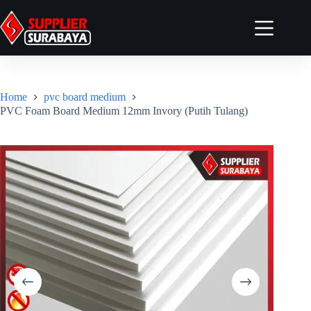
Home
Tentang
Home
pvc board medium
Produk
PVC Foam Board Medium 12mm Invory (Putih Tulang)
Artikel
Kontak
Elementor #4958