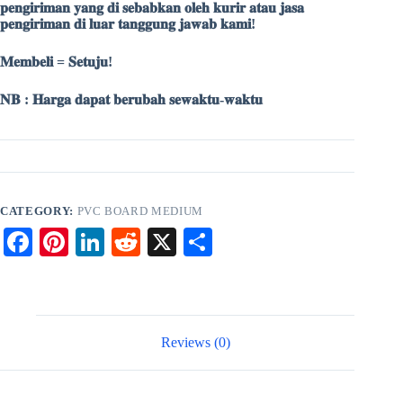
𝐩𝐞𝐧𝐠𝐢𝐫𝐢𝐦𝐚𝐧 𝐲𝐚𝐧𝐠 𝐝𝐢 𝐬𝐞𝐛𝐚𝐛𝐤𝐚𝐧 𝐨𝐥𝐞𝐡 𝐤𝐮𝐫𝐢𝐫 𝐚𝐭𝐚𝐮 𝐣𝐚𝐬𝐚
𝐩𝐞𝐧𝐠𝐢𝐫𝐢𝐦𝐚𝐧 𝐝𝐢 𝐥𝐮𝐚𝐫 𝐭𝐚𝐧𝐠𝐠𝐮𝐧𝐠 𝐣𝐚𝐰𝐚𝐛 𝐤𝐚𝐦𝐢!
𝐌𝐞𝐦𝐛𝐞𝐥𝐢 = 𝐒𝐞𝐭𝐮𝐣𝐮!
𝐍𝐁 : 𝐇𝐚𝐫𝐠𝐚 𝐝𝐚𝐩𝐚𝐭 𝐛𝐞𝐫𝐮𝐛𝐚𝐡 𝐬𝐞𝐰𝐚𝐤𝐭𝐮-𝐰𝐚𝐤𝐭𝐮
CATEGORY:
PVC BOARD MEDIUM
Fa
Pi
Li
R
X
S
ce
nt
nk
ed
ha
bo
er
ed
di
re
ok
es
In
t
Reviews (0)
t