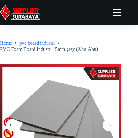
Home
Tentang
Home
pvc board industri
Produk
PVC Foam Board Industri 15mm grey (Abu-Abu)
Artikel
Kontak
Elementor #4958