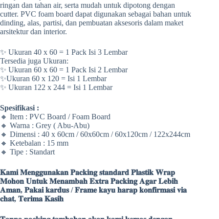
ringan dan tahan air, serta mudah untuk dipotong dengan
cutter. PVC foam board dapat digunakan sebagai bahan untuk
dinding, alas, partisi, dan pembuatan aksesoris dalam maket
arsitektur dan interior.
✨ Ukuran 40 x 60 = 1 Pack Isi 3 Lembar
Tersedia juga Ukuran:
✨ Ukuran 60 x 60 = 1 Pack Isi 2 Lembar
✨Ukuran 60 x 120 = Isi 1 Lembar
✨ Ukuran 122 x 244 = Isi 1 Lembar
Spesifikasi :
🔸 Item : PVC Board / Foam Board
🔸 Warna : Grey ( Abu-Abu)
🔸 Dimensi : 40 x 60cm / 60x60cm / 60x120cm / 122x244cm
🔸 Ketebalan : 15 mm
🔸 Tipe : Standart
𝐊𝐚𝐦𝐢 𝐌𝐞𝐧𝐠𝐠𝐮𝐧𝐚𝐤𝐚𝐧 𝐏𝐚𝐜𝐤𝐢𝐧𝐠 𝐬𝐭𝐚𝐧𝐝𝐚𝐫𝐝 𝐏𝐥𝐚𝐬𝐭𝐢𝐤 𝐖𝐫𝐚𝐩
𝐌𝐨𝐡𝐨𝐧 𝐔𝐧𝐭𝐮𝐤 𝐌𝐞𝐧𝐚𝐦𝐛𝐚𝐡 𝐄𝐱𝐭𝐫𝐚 𝐏𝐚𝐜𝐤𝐢𝐧𝐠 𝐀𝐠𝐚𝐫 𝐋𝐞𝐛𝐢𝐡
𝐀𝐦𝐚𝐧, 𝐏𝐚𝐤𝐚𝐢 𝐤𝐚𝐫𝐝𝐮𝐬 / 𝐅𝐫𝐚𝐦𝐞 𝐤𝐚𝐲𝐮 𝐡𝐚𝐫𝐚𝐩 𝐤𝐨𝐧𝐟𝐢𝐫𝐦𝐚𝐬𝐢 𝐯𝐢𝐚
𝐜𝐡𝐚𝐭, 𝐓𝐞𝐫𝐢𝐦𝐚 𝐊𝐚𝐬𝐢𝐡