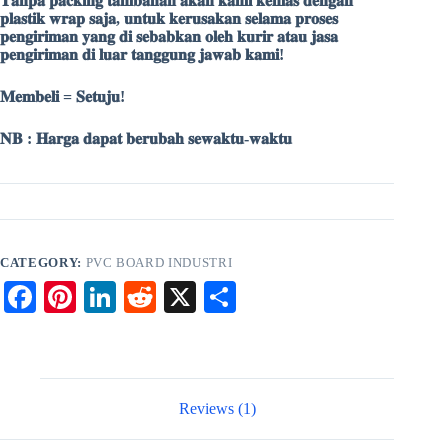
𝐓𝐚𝐧𝐩𝐚 𝐩𝐚𝐜𝐤𝐢𝐧𝐠 𝐭𝐚𝐦𝐛𝐚𝐡𝐚𝐧 𝐚𝐤𝐚𝐧 𝐤𝐚𝐦𝐢 𝐤𝐞𝐦𝐚𝐬 𝐝𝐞𝐧𝐠𝐚𝐧
𝐩𝐥𝐚𝐬𝐭𝐢𝐤 𝐰𝐫𝐚𝐩 𝐬𝐚𝐣𝐚, 𝐮𝐧𝐭𝐮𝐤 𝐤𝐞𝐫𝐮𝐬𝐚𝐤𝐚𝐧 𝐬𝐞𝐥𝐚𝐦𝐚 𝐩𝐫𝐨𝐬𝐞𝐬
𝐩𝐞𝐧𝐠𝐢𝐫𝐢𝐦𝐚𝐧 𝐲𝐚𝐧𝐠 𝐝𝐢 𝐬𝐞𝐛𝐚𝐛𝐤𝐚𝐧 𝐨𝐥𝐞𝐡 𝐤𝐮𝐫𝐢𝐫 𝐚𝐭𝐚𝐮 𝐣𝐚𝐬𝐚
𝐩𝐞𝐧𝐠𝐢𝐫𝐢𝐦𝐚𝐧 𝐝𝐢 𝐥𝐮𝐚𝐫 𝐭𝐚𝐧𝐠𝐠𝐮𝐧𝐠 𝐣𝐚𝐰𝐚𝐛 𝐤𝐚𝐦𝐢!
𝐌𝐞𝐦𝐛𝐞𝐥𝐢 = 𝐒𝐞𝐭𝐮𝐣𝐮!
𝐍𝐁 : 𝐇𝐚𝐫𝐠𝐚 𝐝𝐚𝐩𝐚𝐭 𝐛𝐞𝐫𝐮𝐛𝐚𝐡 𝐬𝐞𝐰𝐚𝐤𝐭𝐮-𝐰𝐚𝐤𝐭𝐮
CATEGORY:
PVC BOARD INDUSTRI
Fa
Pi
Li
R
X
S
ce
nt
nk
ed
ha
bo
er
ed
di
re
ok
es
In
t
Reviews (1)
t