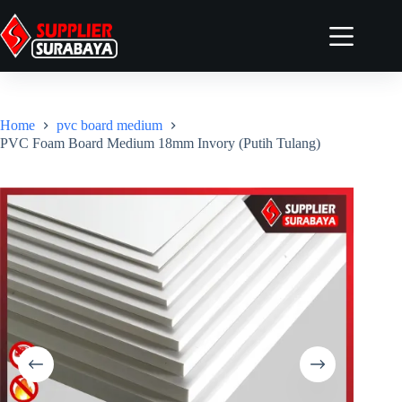
Home
Tentang
Home
pvc board medium
Produk
PVC Foam Board Medium 18mm Invory (Putih Tulang)
Artikel
Kontak
Elementor #4958