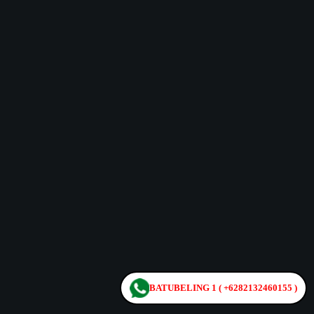
BATUBELING 1 ( +6282132460155 )