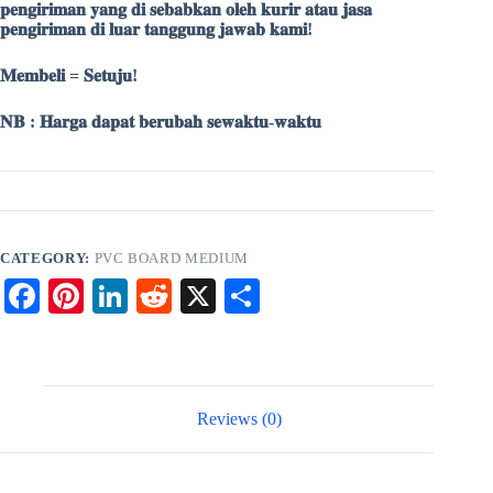
𝐩𝐞𝐧𝐠𝐢𝐫𝐢𝐦𝐚𝐧 𝐲𝐚𝐧𝐠 𝐝𝐢 𝐬𝐞𝐛𝐚𝐛𝐤𝐚𝐧 𝐨𝐥𝐞𝐡 𝐤𝐮𝐫𝐢𝐫 𝐚𝐭𝐚𝐮 𝐣𝐚𝐬𝐚
𝐩𝐞𝐧𝐠𝐢𝐫𝐢𝐦𝐚𝐧 𝐝𝐢 𝐥𝐮𝐚𝐫 𝐭𝐚𝐧𝐠𝐠𝐮𝐧𝐠 𝐣𝐚𝐰𝐚𝐛 𝐤𝐚𝐦𝐢!
𝐌𝐞𝐦𝐛𝐞𝐥𝐢 = 𝐒𝐞𝐭𝐮𝐣𝐮!
𝐍𝐁 : 𝐇𝐚𝐫𝐠𝐚 𝐝𝐚𝐩𝐚𝐭 𝐛𝐞𝐫𝐮𝐛𝐚𝐡 𝐬𝐞𝐰𝐚𝐤𝐭𝐮-𝐰𝐚𝐤𝐭𝐮
CATEGORY:
PVC BOARD MEDIUM
Fa
Pi
Li
R
X
S
ce
nt
nk
ed
ha
bo
er
ed
di
re
ok
es
In
t
Reviews (0)
t