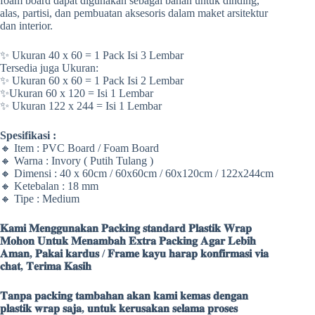
foam board dapat digunakan sebagai bahan untuk dinding,
alas, partisi, dan pembuatan aksesoris dalam maket arsitektur
dan interior.
✨ Ukuran 40 x 60 = 1 Pack Isi 3 Lembar
Tersedia juga Ukuran:
✨ Ukuran 60 x 60 = 1 Pack Isi 2 Lembar
✨Ukuran 60 x 120 = Isi 1 Lembar
✨ Ukuran 122 x 244 = Isi 1 Lembar
Spesifikasi :
🔸 Item : PVC Board / Foam Board
🔸 Warna : Invory ( Putih Tulang )
🔸 Dimensi : 40 x 60cm / 60x60cm / 60x120cm / 122x244cm
🔸 Ketebalan : 18 mm
🔸 Tipe : Medium
𝐊𝐚𝐦𝐢 𝐌𝐞𝐧𝐠𝐠𝐮𝐧𝐚𝐤𝐚𝐧 𝐏𝐚𝐜𝐤𝐢𝐧𝐠 𝐬𝐭𝐚𝐧𝐝𝐚𝐫𝐝 𝐏𝐥𝐚𝐬𝐭𝐢𝐤 𝐖𝐫𝐚𝐩
𝐌𝐨𝐡𝐨𝐧 𝐔𝐧𝐭𝐮𝐤 𝐌𝐞𝐧𝐚𝐦𝐛𝐚𝐡 𝐄𝐱𝐭𝐫𝐚 𝐏𝐚𝐜𝐤𝐢𝐧𝐠 𝐀𝐠𝐚𝐫 𝐋𝐞𝐛𝐢𝐡
𝐀𝐦𝐚𝐧, 𝐏𝐚𝐤𝐚𝐢 𝐤𝐚𝐫𝐝𝐮𝐬 / 𝐅𝐫𝐚𝐦𝐞 𝐤𝐚𝐲𝐮 𝐡𝐚𝐫𝐚𝐩 𝐤𝐨𝐧𝐟𝐢𝐫𝐦𝐚𝐬𝐢 𝐯𝐢𝐚
𝐜𝐡𝐚𝐭, 𝐓𝐞𝐫𝐢𝐦𝐚 𝐊𝐚𝐬𝐢𝐡
𝐓𝐚𝐧𝐩𝐚 𝐩𝐚𝐜𝐤𝐢𝐧𝐠 𝐭𝐚𝐦𝐛𝐚𝐡𝐚𝐧 𝐚𝐤𝐚𝐧 𝐤𝐚𝐦𝐢 𝐤𝐞𝐦𝐚𝐬 𝐝𝐞𝐧𝐠𝐚𝐧
𝐩𝐥𝐚𝐬𝐭𝐢𝐤 𝐰𝐫𝐚𝐩 𝐬𝐚𝐣𝐚, 𝐮𝐧𝐭𝐮𝐤 𝐤𝐞𝐫𝐮𝐬𝐚𝐤𝐚𝐧 𝐬𝐞𝐥𝐚𝐦𝐚 𝐩𝐫𝐨𝐬𝐞𝐬